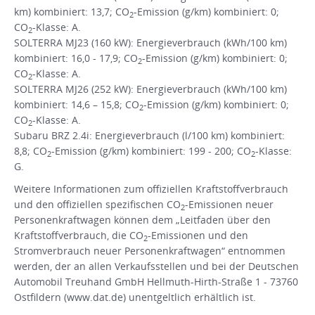
km) kombiniert: 13,7; CO
-Emission (g/km) kombiniert: 0;
2
CO
-Klasse: A.
2
SOLTERRA MJ23 (160 kW): Energieverbrauch (kWh/100 km)
kombiniert: 16,0 - 17,9; CO
-Emission (g/km) kombiniert: 0;
2
CO
-Klasse: A.
2
SOLTERRA MJ26 (252 kW): Energieverbrauch (kWh/100 km)
kombiniert: 14,6 – 15,8; CO
-Emission (g/km) kombiniert: 0;
2
CO
-Klasse: A.
2
Subaru BRZ 2.4i: Energieverbrauch (l/100 km) kombiniert:
8,8; CO
-Emission (g/km) kombiniert: 199 - 200; CO
-Klasse:
2
2
G.
Weitere Informationen zum offiziellen Kraftstoffverbrauch
und den offiziellen spezifischen CO
-Emissionen neuer
2
Personenkraftwagen können dem „Leitfaden über den
Kraftstoffverbrauch, die CO
-Emissionen und den
2
Stromverbrauch neuer Personenkraftwagen“ entnommen
werden, der an allen Verkaufsstellen und bei der Deutschen
Automobil Treuhand GmbH Hellmuth-Hirth-Straße 1 - 73760
Ostfildern (www.dat.de) unentgeltlich erhältlich ist.