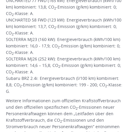
UNCHARTED 77 FWD (165 kW): Energieverbrauch (kWh/100
km) kombiniert: 13,8; CO
-Emission (g/km) kombiniert: 0;
2
CO
-Klasse: A.
2
UNCHARTED 58 FWD (123 kW): Energieverbrauch (kWh/100
km) kombiniert: 13,7; CO
-Emission (g/km) kombiniert: 0;
2
CO
-Klasse: A.
2
SOLTERRA MJ23 (160 kW): Energieverbrauch (kWh/100 km)
kombiniert: 16,0 - 17,9; CO
-Emission (g/km) kombiniert: 0;
2
CO
-Klasse: A.
2
SOLTERRA MJ26 (252 kW): Energieverbrauch (kWh/100 km)
kombiniert: 14,6 – 15,8; CO
-Emission (g/km) kombiniert: 0;
2
CO
-Klasse: A.
2
Subaru BRZ 2.4i: Energieverbrauch (l/100 km) kombiniert:
8,8; CO
-Emission (g/km) kombiniert: 199 - 200; CO
-Klasse:
2
2
G.
Weitere Informationen zum offiziellen Kraftstoffverbrauch
und den offiziellen spezifischen CO
-Emissionen neuer
2
Personenkraftwagen können dem „Leitfaden über den
Kraftstoffverbrauch, die CO
-Emissionen und den
2
Stromverbrauch neuer Personenkraftwagen“ entnommen