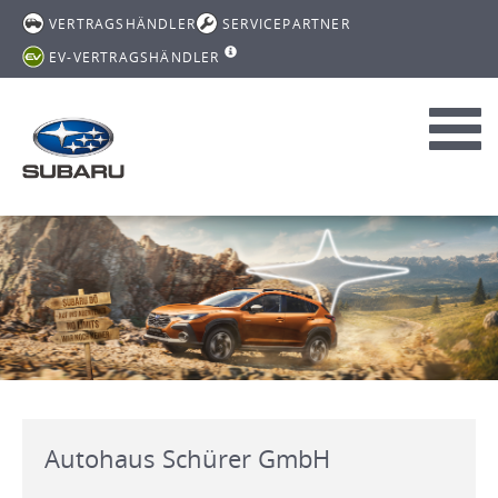
VERTRAGSHÄNDLER
SERVICEPARTNER
EV-VERTRAGSHÄNDLER
Toggl
navig
Autohaus Schürer GmbH